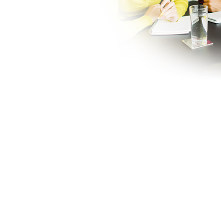
K
THER!
tadt ist Arbeitsplatz,
ommunikationsplattform für
von Wiener Neustadt.
orking Wiener Neustadt kommen aus
 und der Planung. Sie wissen
g was ein kreatives und
 Weiterentwicklung eigener
nn.