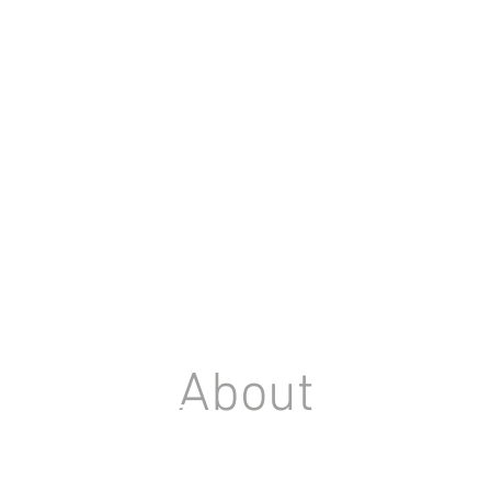
HECK IN
OW!
EINSAM
OLGREICH
 DOCH
About
BSTSTÄNDIG.