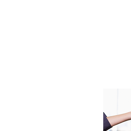
ICES
D!
Wiener Neustadt