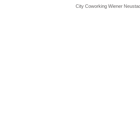
City Coworking Wiener Neustad
01 work together