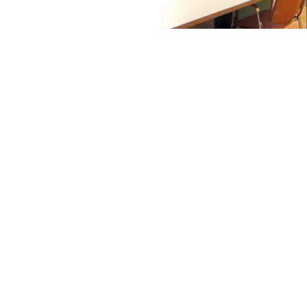
ndige, Freiberufler, MitarbeiterInnen von
ründer an sehr gut ausgestatteten
gemeinsamen Infrastruktur
inander arbeiten.
ssanten Menschen, gedämpften Murmeln
eduft aus der gemeinsamen Office-
sprächen in gemütlichen Sitzecken.
ofessionellen Umfeld, statt neben den
iche Besprechungen in repräsentativen
iener Neustädter Dom.
er Freigeister mit vielen Ideen,
Unterstützung bei Problemlösungen
 den eigenen vier Wänden.